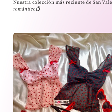
Nuestra colección más reciente de San Va
romántico💍
l
e
c
c
i
ó