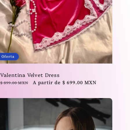
Oferta
Valentina Velvet Dress
Precio
Precio
A partir de $ 699.00 MXN
$ 899.00 MXN
habitual
de
oferta