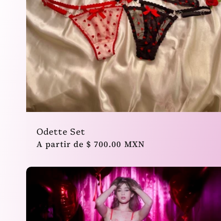
n
:
Odette Set
Precio
A partir de $ 700.00 MXN
habitual