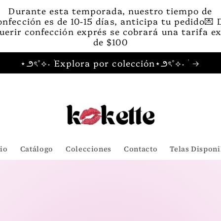
Durante esta temporada, nuestro tiempo de
onfección es de 10-15 días, anticipa tu pedido💌 
uerir confección exprés se cobrará una tarifa e
de $100
⋆౨ৎ˚⟡˖ ࣪Explora por colección⋆౨ৎ˚⟡˖ ࣪
cio
Catálogo
Colecciones
Contacto
Telas Disponi