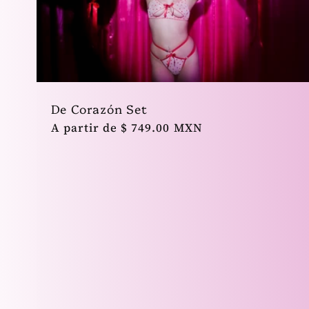
De Corazón Set
Precio
A partir de $ 749.00 MXN
habitual