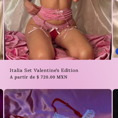
Italia Set Valentine’s Edition
Precio
A partir de $ 720.00 MXN
habitual