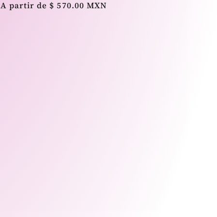
Precio
A partir de $ 570.00 MXN
habitual