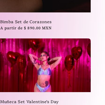
Bimba Set de Corazones
Precio
A partir de $ 890.00 MXN
habitual
Muñeca Set Valentine’s Day