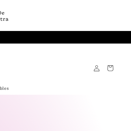
De
xtra
Iniciar
Carrito
sesión
bles