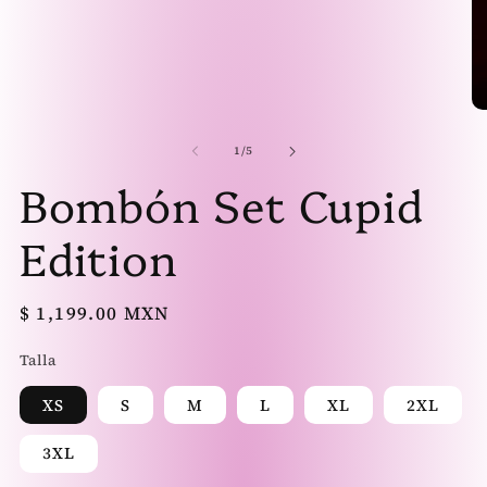
Ab
el
mu
de
1
/
5
2
Bombón Set Cupid
en
un
ve
mo
Edition
Precio
$ 1,199.00 MXN
habitual
Talla
XS
S
M
L
XL
2XL
3XL