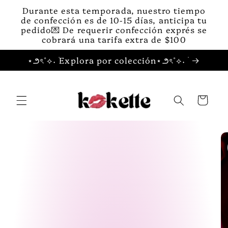
Ir
Durante esta temporada, nuestro tiempo
directamente
de confección es de 10-15 días, anticipa tu
al contenido
pedido💌 De requerir confección exprés se
cobrará una tarifa extra de $100
⋆౨ৎ˚⟡˖ ࣪Explora por colección⋆౨ৎ˚⟡˖ ࣪
Carrito
Ir
directamente
a la
información
del producto