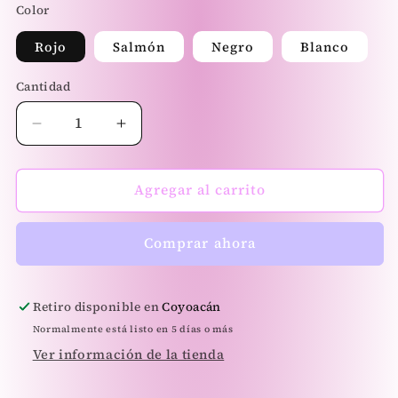
Color
Rojo
Salmón
Negro
Blanco
Cantidad
Reducir
Aumentar
cantidad
cantidad
para
para
Bombón
Bombón
Agregar al carrito
Set
Set
Cupid
Cupid
Comprar ahora
Edition
Edition
Retiro disponible en
Coyoacán
Normalmente está listo en 5 días o más
Ver información de la tienda