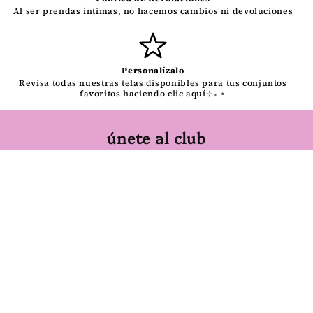
Al ser prendas íntimas, no hacemos cambios ni devoluciones
Personalízalo
Revisa todas nuestras telas disponibles para tus conjuntos
favoritos haciendo clic aquí⊹₊ ⋆
únete al club
Correo electrónico
Facebook
Instagram
TikTok
Formas
de
© 2026,
k💋kette
Tecnología de Shopify
pago