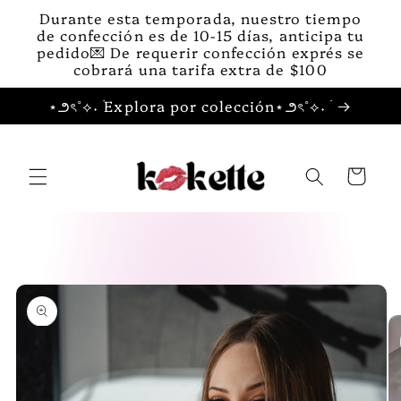
Ir
Durante esta temporada, nuestro tiempo
directamente
de confección es de 10-15 días, anticipa tu
al contenido
pedido💌 De requerir confección exprés se
cobrará una tarifa extra de $100
⋆౨ৎ˚⟡˖ ࣪Explora por colección⋆౨ৎ˚⟡˖ ࣪
Carrito
Ir
directamente
a la
información
del producto