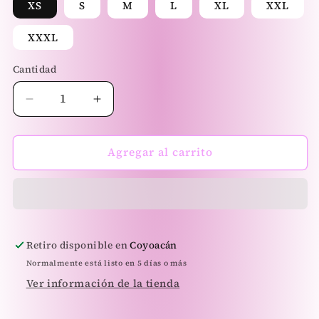
XS
S
M
L
XL
XXL
XXXL
Cantidad
Reducir
Aumentar
cantidad
cantidad
para
para
Bimba
Bimba
Agregar al carrito
Set
Set
de
de
Corazones
Corazones
Retiro disponible en
Coyoacán
Normalmente está listo en 5 días o más
Ver información de la tienda