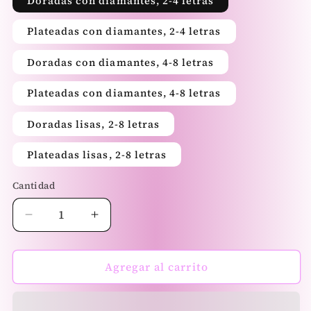
Doradas con diamantes, 2-4 letras
Plateadas con diamantes, 2-4 letras
Doradas con diamantes, 4-8 letras
Plateadas con diamantes, 4-8 letras
Doradas lisas, 2-8 letras
Plateadas lisas, 2-8 letras
Cantidad
Reducir
Aumentar
cantidad
cantidad
para
para
Tanguita
Tanguita
Agregar al carrito
Personalizada
Personalizada
-
-