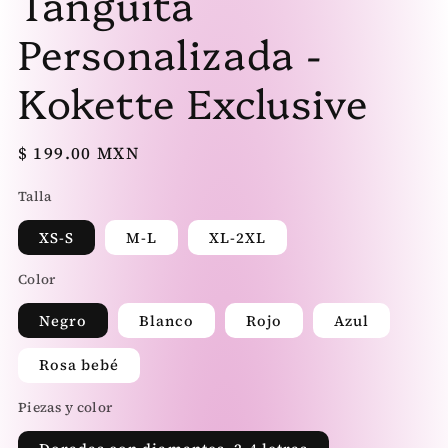
Tanguita
ventana
ve
modal
mo
Personalizada -
Kokette Exclusive
Precio
$ 199.00 MXN
habitual
Talla
XS-S
M-L
XL-2XL
Color
Negro
Blanco
Rojo
Azul
Rosa bebé
Piezas y color