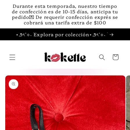
Ir
Durante esta temporada, nuestro tiempo
directamente
de confección es de 10-15 días, anticipa tu
al contenido
pedido💌 De requerir confección exprés se
cobrará una tarifa extra de $100
⋆౨ৎ˚⟡˖ ࣪Explora por colección⋆౨ৎ˚⟡˖ ࣪
Carrito
Ir
directamente
a la
información
del producto