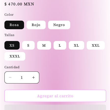
Precio
$ 470.00 MXN
habitual
Color
Rosa
Rojo
Negro
Tallas
XS
S
M
L
XL
XXL
XXXL
Cantidad
Reducir
Aumentar
cantidad
cantidad
para
para
Dolce
Dolce
Agregar al carrito
Set
Set