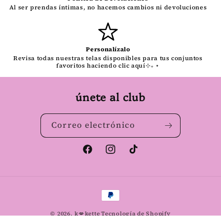
Al ser prendas íntimas, no hacemos cambios ni devoluciones
Personalízalo
Revisa todas nuestras telas disponibles para tus conjuntos
favoritos haciendo clic aquí⊹₊ ⋆
únete al club
Correo electrónico
Facebook
Instagram
TikTok
Formas
de
© 2026,
k💋kette
Tecnología de Shopify
pago