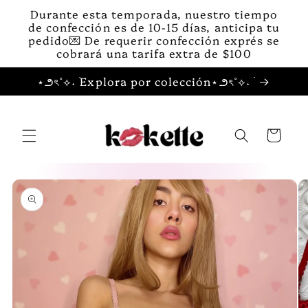
Ir
Durante esta temporada, nuestro tiempo
directamente
de confección es de 10-15 días, anticipa tu
al contenido
pedido💌 De requerir confección exprés se
cobrará una tarifa extra de $100
⋆౨ৎ˚⟡˖ ࣪Explora por colección⋆౨ৎ˚⟡˖ ࣪
Carrito
Ir
directamente
a la
información
del producto