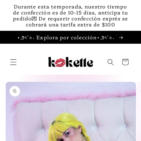
Ir
Durante esta temporada, nuestro tiempo
directamente
de confección es de 10-15 días, anticipa tu
al contenido
pedido💌 De requerir confección exprés se
cobrará una tarifa extra de $100
⋆౨ৎ˚⟡˖ ࣪Explora por colección⋆౨ৎ˚⟡˖ ࣪
Carrito
Ir
directamente
a la
información
del producto