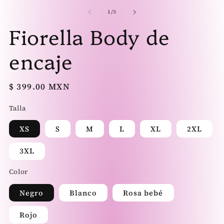
elemento
el
multimedia
mu
de
1
/
3
1
2
Fiorella Body de
en
en
una
un
ventana
ve
modal
mo
encaje
Precio
$ 399.00 MXN
habitual
Talla
XS
S
M
L
XL
2XL
3XL
Color
Negro
Blanco
Rosa bebé
Rojo