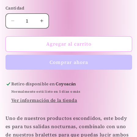
Cantidad
Reducir
Aumentar
cantidad
cantidad
para
para
Fiorella
Fiorella
Agregar al carrito
Body
Body
de
de
Comprar ahora
encaje
encaje
Retiro disponible en
Coyoacán
Normalmente está listo en 5 días o más
Ver información de la tienda
Uno de nuestros productos escondidos, este body
es para tus salidas nocturnas, combínalo con uno
de nuestros bralettes para que puedas lucir ambos