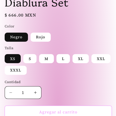
Diablura Set
una
un
ventana
ve
modal
mo
Precio
$ 666.00 MXN
habitual
Color
Negro
Rojo
Talla
XS
S
M
L
XL
XXL
XXXL
Cantidad
Reducir
Aumentar
cantidad
cantidad
para
para
Diablura
Diablura
Agregar al carrito