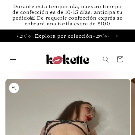
Ir
Durante esta temporada, nuestro tiempo
directamente
de confección es de 10-15 días, anticipa tu
al contenido
pedido💌 De requerir confección exprés se
cobrará una tarifa extra de $100
⋆౨ৎ˚⟡˖ ࣪Explora por colección⋆౨ৎ˚⟡˖ ࣪
Carrito
Ir
directamente
a la
información
del producto