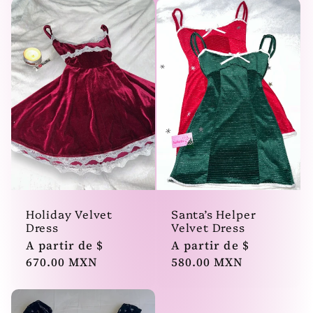
Holiday Velvet
Santa’s Helper
Dress
Velvet Dress
Precio
A partir de $
Precio
A partir de $
habitual
670.00 MXN
habitual
580.00 MXN