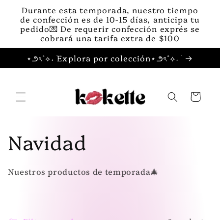
Ir
Durante esta temporada, nuestro tiempo
directamente
de confección es de 10-15 días, anticipa tu
al contenido
pedido💌 De requerir confección exprés se
cobrará una tarifa extra de $100
⋆౨ৎ˚⟡˖ ࣪Explora por colección⋆౨ৎ˚⟡˖ ࣪
Carrito
C
Navidad
o
Nuestros productos de temporada🎄
l
e