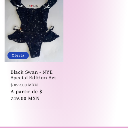
Oferta
Black Swan - NYE
Special Edition Set
Precio
Precio
$ 899.00 MXN
habitual
A partir de $
de
749.00 MXN
oferta