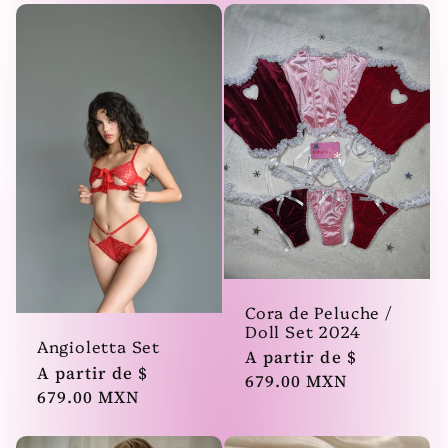
Cora de Peluche /
Doll Set 2024
Angioletta Set
Precio
A partir de $
Precio
A partir de $
habitual
679.00 MXN
habitual
679.00 MXN