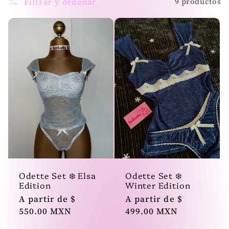
Filtrar y ordenar
9 productos
c
c
i
ó
n
:
Odette Set ❄️ Elsa
Odette Set ❄️
Edition
Winter Edition
Precio
A partir de $
Precio
A partir de $
habitual
550.00 MXN
habitual
499.00 MXN