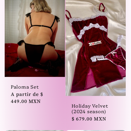
Paloma Set
Precio
A partir de $
habitual
449.00 MXN
Holiday Velvet
(2024 season)
Precio
$ 679.00 MXN
habitual